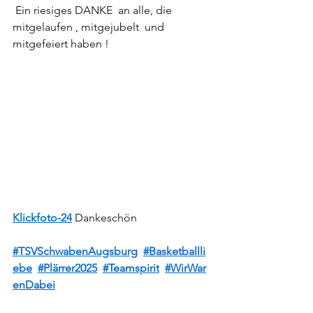
 Ein riesiges DANKE  an alle, die 
mitgelaufen , mitgejubelt  und 
mitgefeiert haben !
Klickfoto-24
 Dankeschön
#TSVSchwabenAugsburg
#Basketballli
ebe
#Plärrer2025
#Teamspirit
#WirWar
enDabei