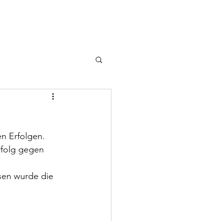
Vereinsshop
News
Spieltage
Mehr
n Erfolgen.
rfolg gegen 
en wurde die 