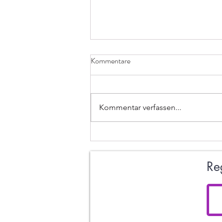
Kommentare
Kommentar verfassen...
U10-weiblich und U10-männlich
begeistern bei den diesjährigen
bayerischen Mini Masters🏆🥇🥈
Re