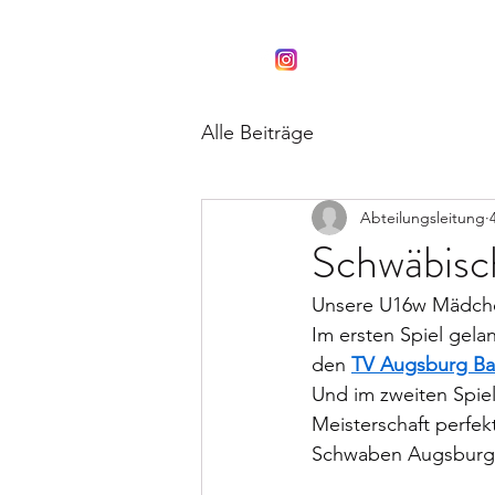
Schwaben Knights
#gemeinsamstark
Alle Beiträge
Abteilungsleitung
Schwäbisc
Unsere U16w Mädchen
Im ersten Spiel gela
den 
TV Augsburg Ba
Und im zweiten Spi
Meisterschaft perfek
Schwaben Augsburg 