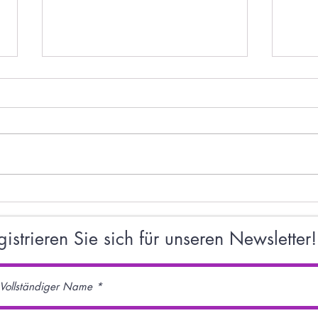
Unsere U16 Jungs gewinnen
U12w 
souverän das
Meist
Bayernligaqualifikationsturnier
gistrieren Sie sich für unseren Newsletter!