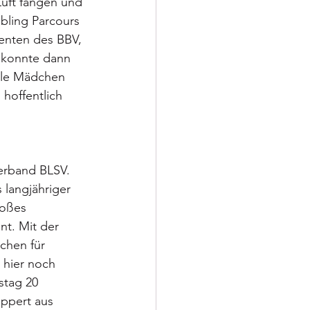
uft fangen und 
bling Parcours 
enten des BBV, 
 konnte dann 
iele Mädchen 
hoffentlich 
 
erband BLSV. 
 langjähriger 
roßes 
t. Mit der 
chen für 
 hier noch 
tag 20 
ippert aus 