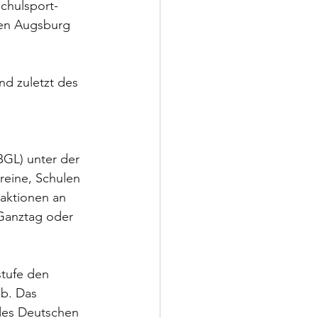
Schulsport-
ben Augsburg 
nd zuletzt des 
 
BGL) unter der 
eine, Schulen 
laktionen an 
Ganztag oder 
stufe den 
b. Das 
des Deutschen 