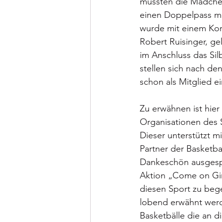
mussten die Mädchen
einen Doppelpass mit
wurde mit einem Kor
Robert Ruisinger, ge
im Anschluss das Sil
stellen sich nach de
schon als Mitglied e
Zu erwähnen ist hie
Organisationen des 
Dieser unterstützt m
Partner der Basketba
Dankeschön ausgespr
Aktion „Come on Girl
diesen Sport zu beg
lobend erwähnt werd
Basketbälle die an d