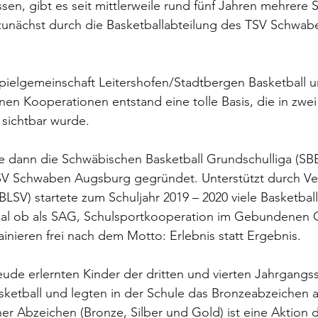
sen, gibt es seit mittlerweile rund fünf Jahren mehrere 
zunächst durch die Basketballabteilung des TSV Schwa
pielgemeinschaft Leitershofen/Stadtbergen Basketball u
en Kooperationen entstand eine tolle Basis, die in zwei
 sichtbar wurde.
de dann die Schwäbischen Basketball Grundschulliga (SB
V Schwaben Augsburg gegründet. Unterstützt durch Ver
LSV) startete zum Schuljahr 2019 – 2020 viele Basketbal
gal ob als SAG, Schulsportkooperation im Gebundenen 
ainieren frei nach dem Motto: Erlebnis statt Ergebnis.
eude erlernten Kinder der dritten und vierten Jahrgangs
etball und legten in der Schule das Bronzeabzeichen a
r Abzeichen (Bronze, Silber und Gold) ist eine Aktion 