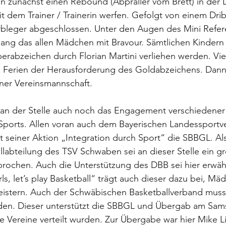
 zunächst einen Rebound (Abpraller vom Brett) in der L
 dem Trainer / Trainerin werfen. Gefolgt von einem Drib
bleger abgeschlossen. Unter den Augen des Mini Refer
lang das allen Mädchen mit Bravour. Sämtlichen Kindern
berabzeichen durch Florian Martini verliehen werden. V
n Ferien der Herausforderung des Goldabzeichens. Dann 
iner Vereinsmannschaft.
r an der Stelle auch noch das Engagement verschiedener
Sports. Allen voran auch dem Bayerischen Landessportv
it seiner Aktion „Integration durch Sport“ die SBBGL. Als
llabteilung des TSV Schwaben sei an dieser Stelle ein g
ochen. Auch die Unterstützung des DBB sei hier erwähn
s, let’s play Basketball“ trägt auch dieser dazu bei, Mäd
eistern. Auch der Schwäbischen Basketballverband muss
en. Dieser unterstützt die SBBGL und Übergab am Sams
ie Vereine verteilt wurden. Zur Übergabe war hier Mike L