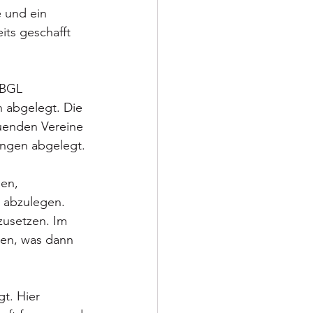
 und ein 
its geschafft 
BBGL 
 abgelegt. Die 
uenden Vereine 
ungen abgelegt.
en, 
 abzulegen. 
zusetzen. Im 
len, was dann 
t. Hier 