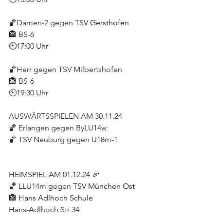
🏀Damen-2 gegen 
TSV Gersthofen
🏤 BS-6
🕙17:00 Uhr
🏀Herr gegen TSV Milbertshofen
🏤 BS-6
🕙19:30 Uhr
AUSWÄRTSSPIELEN AM 30.11.24
🏀 Erlangen gegen ByLU14w
🏀 TSV Neuburg gegen U18m-1
HEIMSPIEL AM 01.12.24 🎉
🏀 LLU14m gegen 
TSV München Ost
🏤 
Hans Adlhoch Schule
Hans-Adlhoch Str 34