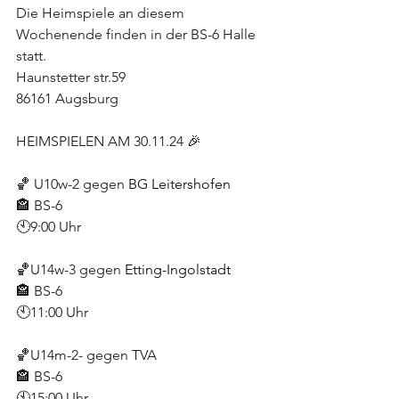
Die Heimspiele an diesem 
Wochenende finden in der BS-6 Halle 
statt.
Haunstetter str.59
86161 Augsburg
HEIMSPIELEN AM 30.11.24 🎉
🏀 U10w-2 gegen 
BG Leitershofen
🏤 BS-6
🕙9:00 Uhr
🏀U14w-3 gegen 
Etting-Ingolstadt
🏤 BS-6
🕙11:00 Uhr
🏀U14m-2- gegen TVA
🏤 BS-6
🕙15:00 Uhr