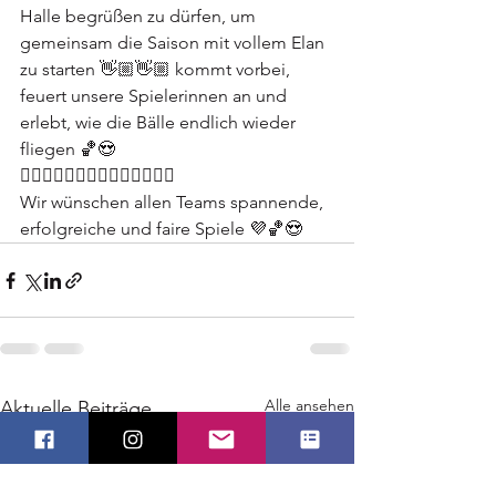
Halle begrüßen zu dürfen, um 
gemeinsam die Saison mit vollem Elan 
zu starten 👋🏼👋🏼 kommt vorbei, 
feuert unsere Spielerinnen an und 
erlebt, wie die Bälle endlich wieder 
fliegen 🏀😍
⛹🏽⛹🏻⛹🏻‍♀️⛹🏼‍♀️🏀💜🎉🎼
Wir wünschen allen Teams spannende, 
erfolgreiche und faire Spiele 💜🏀😍
Alle ansehen
Aktuelle Beiträge