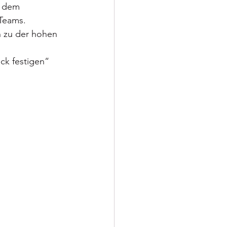
h dem 
Teams. 
n zu der hohen 
ck festigen“ 