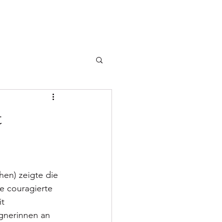
Vereinsshop
News
Spieltage
Mehr
t
en) zeigte die 
e couragierte 
t 
gnerinnen an 