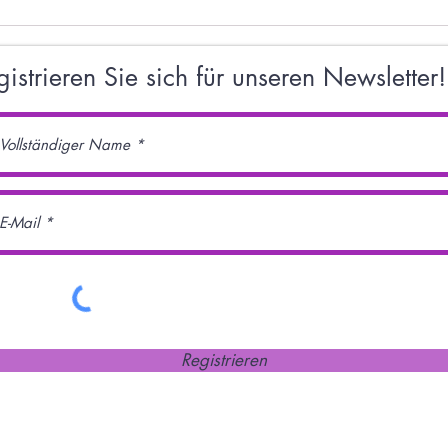
Unsere U16 Jungs gewinnen
U12w 
souverän das
Meist
Bayernligaqualifikationsturnier
gistrieren Sie sich für unseren Newsletter!
Registrieren