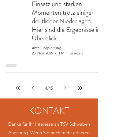
Einsatz und starken
Momenten trotz einiger
deutlicher Niederlagen.
Hier sind die Ergebnisse im
Überblick.
Abteilungsleitung
23. Nov. 2025
1 Min. Lesezeit
4
/
45
KONTAKT
Danke für Ihr Interesse an TSV Schwaben
Augsburg. Wenn Sie noch mehr erfahren