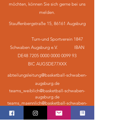
möchten, können Sie sich gerne bei uns
melden.
Stauffenbergstraße 15, 86161 Augsburg
Turn-und Sportverein 1847
Schwaben Augsburg e.V. IBAN
DE48
7205 0000 0000 0099
93
BIC AUGSDE77XXX
abteilungsleitung@basketball-schwaben-
augsburg.de
teams_weiblich@basketball-schwaben-
augsburg.de
teams_maennlich@basketball-schwaben-
augsburg.de